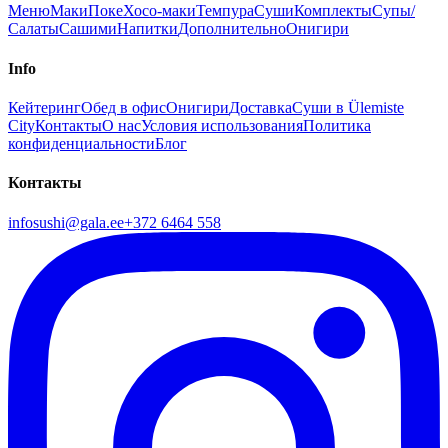
Меню
Маки
Поке
Хосо-маки
Темпура
Суши
Комплекты
Супы/
Салаты
Сашими
Напитки
Дополнительно
Онигири
Info
Кейтеринг
Обед в офис
Онигири
Доставка
Суши в Ülemiste
City
Контакты
О нас
Условия использования
Политика
конфиденциальности
Блог
Контакты
infosushi@gala.ee
+372 6464 558