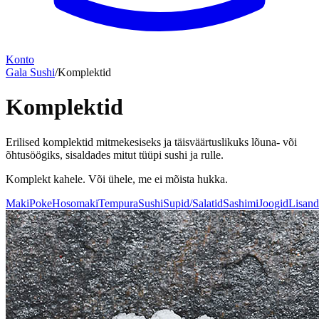
Konto
Gala Sushi
/
Komplektid
Komplektid
Erilised komplektid mitmekesiseks ja täisväärtuslikuks lõuna- või
õhtusöögiks, sisaldades mitut tüüpi sushi ja rulle.
Komplekt kahele. Või ühele, me ei mõista hukka.
Maki
Poke
Hosomaki
Tempura
Sushi
Supid/Salatid
Sashimi
Joogid
Lisand