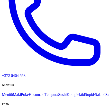
+372 6464 558
Menüü
Menüü
Maki
Poke
Hosomaki
Tempura
Sushi
Komplektid
Supid/Salatid
Sa
Info