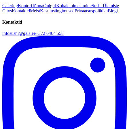
Catering
Kontori lõuna
Onigiri
Kohaletoimetamine
Sushi Ülemiste
Citys
Kontaktid
Meist
Kasutustingimused
Privaatsuspoliitika
Blogi
Kontaktid
infosushi@gala.ee
+372 6464 558