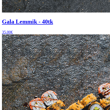
Gala Lemmik - 40tk
35.00
€