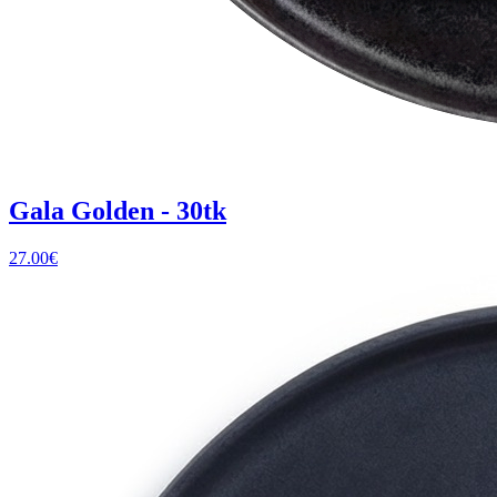
Gala Golden - 30tk
27.00
€