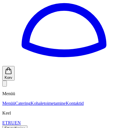
Korv
Menüü
Menüü
Catering
Kohaletoimetamine
Kontaktid
Keel
ET
RU
EN