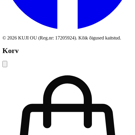
©
2026
KUJI OU (Reg.nr: 17205924).
Kõik õigused kaitstud
.
Korv