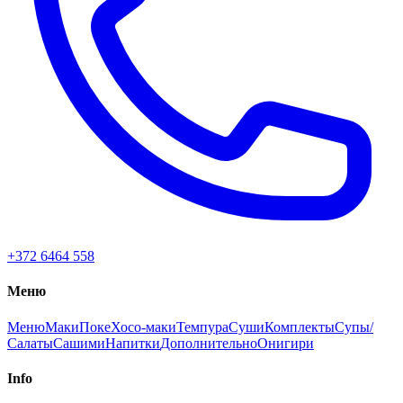
+372 6464 558
Меню
Меню
Маки
Поке
Хосо-маки
Темпура
Суши
Комплекты
Супы/
Салаты
Сашими
Напитки
Дополнительно
Онигири
Info