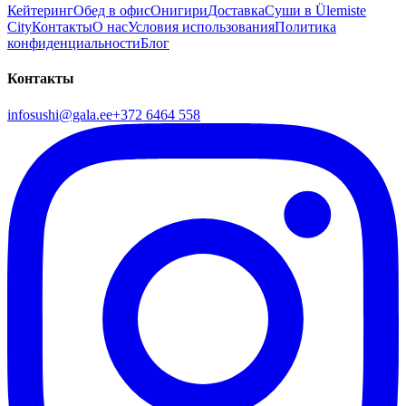
Кейтеринг
Обед в офис
Онигири
Доставка
Суши в Ülemiste
City
Контакты
О нас
Условия использования
Политика
конфиденциальности
Блог
Контакты
infosushi@gala.ee
+372 6464 558