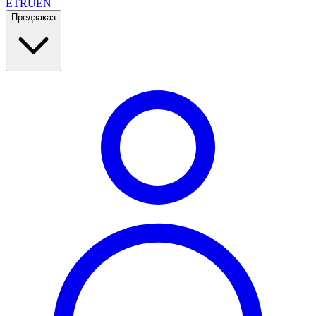
ET
RU
EN
Предзаказ