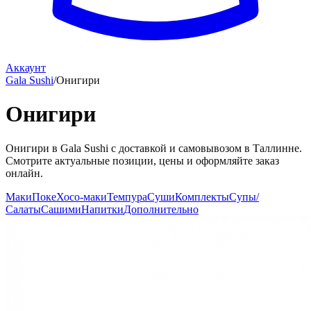
Аккаунт
Gala Sushi
/
Онигири
Онигири
Онигири в Gala Sushi с доставкой и самовывозом в Таллинне.
Смотрите актуальные позиции, цены и оформляйте заказ
онлайн.
Маки
Поке
Хосо-маки
Темпура
Суши
Комплекты
Супы/
Салаты
Сашими
Напитки
Дополнительно