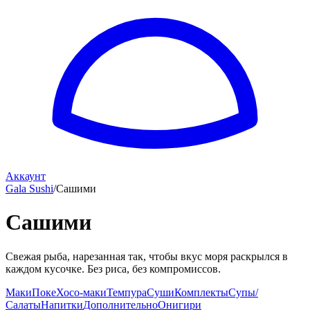
Аккаунт
Gala Sushi
/
Сашими
Сашими
Свежая рыба, нарезанная так, чтобы вкус моря раскрылся в
каждом кусочке. Без риса, без компромиссов.
Маки
Поке
Хосо-маки
Темпура
Суши
Комплекты
Супы/
Салаты
Напитки
Дополнительно
Онигири