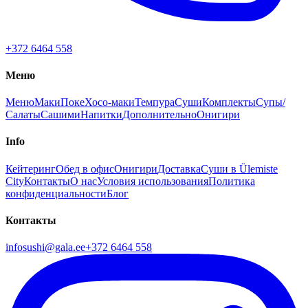
+372 6464 558
Меню
Меню
Маки
Поке
Хосо-маки
Темпура
Суши
Комплекты
Супы/
Салаты
Сашими
Напитки
Дополнительно
Онигири
Info
Кейтеринг
Обед в офис
Онигири
Доставка
Суши в Ülemiste
City
Контакты
О нас
Условия использования
Политика
конфиденциальности
Блог
Контакты
infosushi@gala.ee
+372 6464 558