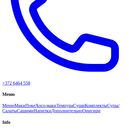
+372 6464 558
Меню
Меню
Маки
Поке
Хосо-маки
Темпура
Суши
Комплекты
Супы/
Салаты
Сашими
Напитки
Дополнительно
Онигири
Info