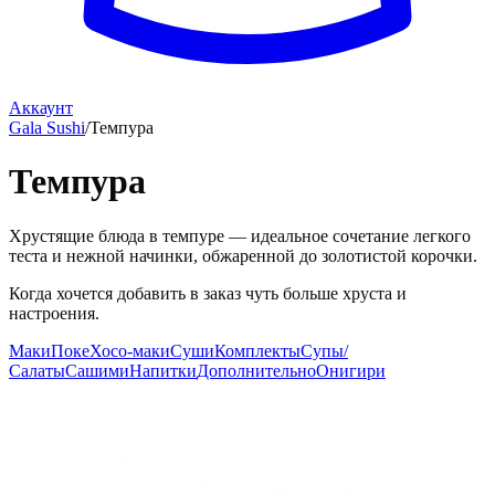
Аккаунт
Gala Sushi
/
Темпура
Темпура
Хрустящие блюда в темпуре — идеальное сочетание легкого
теста и нежной начинки, обжаренной до золотистой корочки.
Когда хочется добавить в заказ чуть больше хруста и
настроения.
Маки
Поке
Хосо-маки
Суши
Комплекты
Супы/
Салаты
Сашими
Напитки
Дополнительно
Онигири