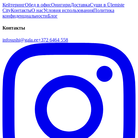
Кейтеринг
Обед в офис
Онигири
Доставка
Суши в Ülemiste
City
Контакты
О нас
Условия использования
Политика
конфиденциальности
Блог
Контакты
infosushi@gala.ee
+372 6464 558