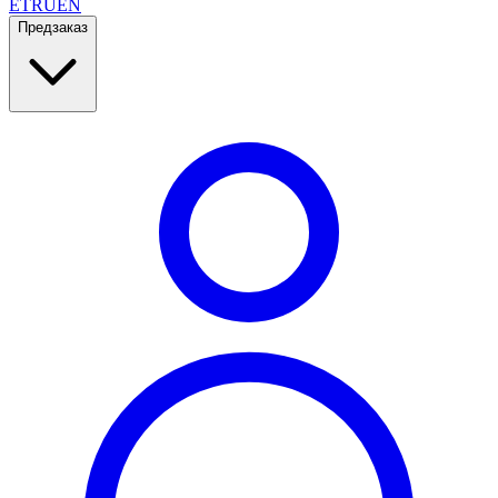
ET
RU
EN
Предзаказ