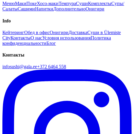
Меню
Маки
Поке
Хосо-маки
Темпура
Суши
Комплекты
Супы/
Салаты
Сашими
Напитки
Дополнительно
Онигири
Info
Кейтеринг
Обед в офис
Онигири
Доставка
Суши в Ülemiste
City
Контакты
О нас
Условия использования
Политика
конфиденциальности
Блог
Контакты
infosushi@gala.ee
+372 6464 558