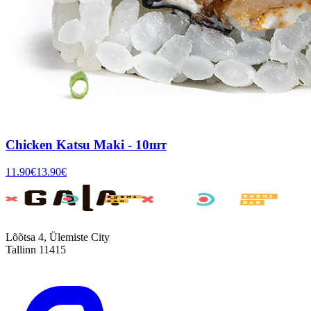
Chicken Katsu Maki - 10шт
11.90
€
13.90
€
Lõõtsa 4, Ülemiste City
Tallinn 11415