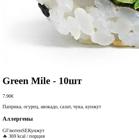
Green Mile - 10шт
7.90
€
Паприка, огурец, авокадо, салат, чука, кунжут
Аллергены
G
Глютен
SE
Кунжут
🔥
369
kcal / порция