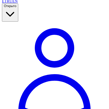
ET
RU
EN
Открыто