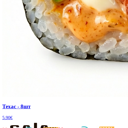
Техас - 8шт
5.90
€