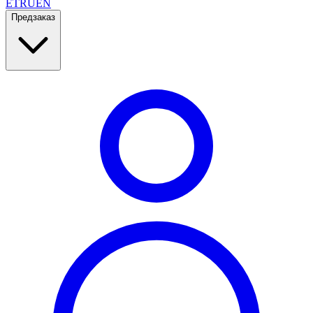
ET
RU
EN
Предзаказ