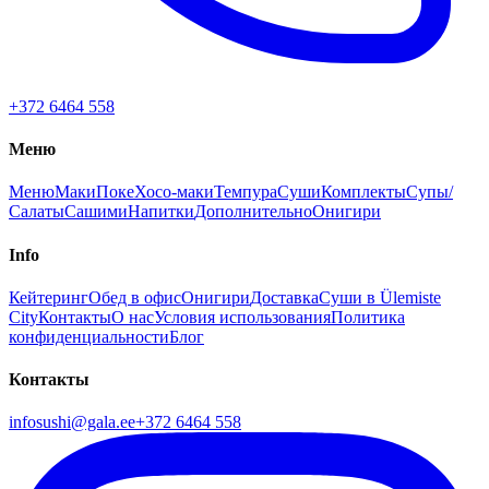
+372 6464 558
Меню
Меню
Маки
Поке
Хосо-маки
Темпура
Суши
Комплекты
Супы/
Салаты
Сашими
Напитки
Дополнительно
Онигири
Info
Кейтеринг
Обед в офис
Онигири
Доставка
Суши в Ülemiste
City
Контакты
О нас
Условия использования
Политика
конфиденциальности
Блог
Контакты
infosushi@gala.ee
+372 6464 558