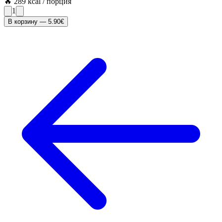
🔥
289
kcal / порция
1
В корзину
—
5.90
€