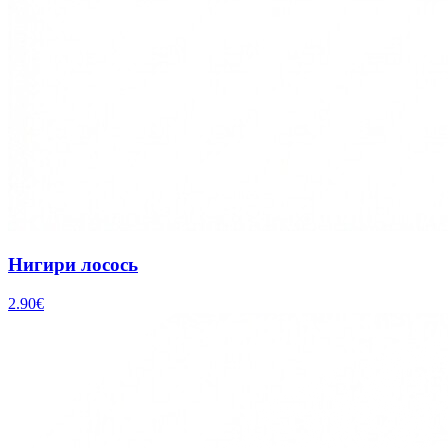
Нигири лосось
2.90
€