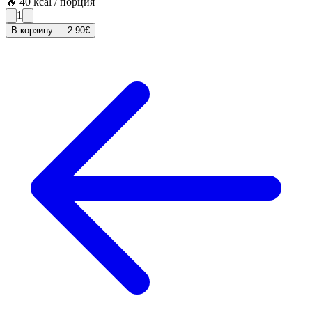
🔥
40
kcal / порция
1
В корзину
—
2.90
€