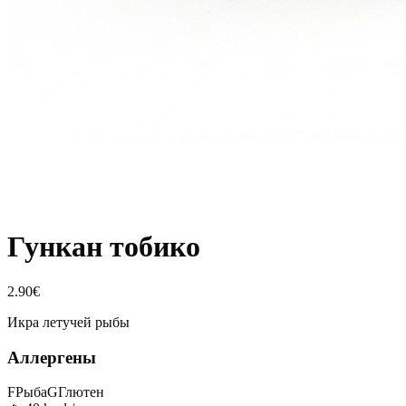
Гункан тобико
2.90
€
Икра летучей рыбы
Аллергены
F
Рыба
G
Глютен