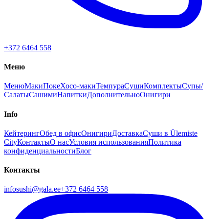
+372 6464 558
Меню
Меню
Маки
Поке
Хосо-маки
Темпура
Суши
Комплекты
Супы/
Салаты
Сашими
Напитки
Дополнительно
Онигири
Info
Кейтеринг
Обед в офис
Онигири
Доставка
Суши в Ülemiste
City
Контакты
О нас
Условия использования
Политика
конфиденциальности
Блог
Контакты
infosushi@gala.ee
+372 6464 558