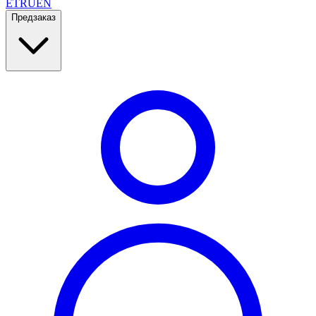
ET
RU
EN
Предзаказ