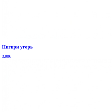
Нигири угорь
3.90
€