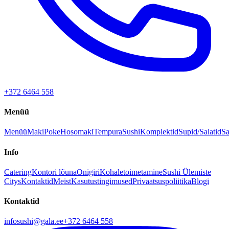
+372 6464 558
Menüü
Menüü
Maki
Poke
Hosomaki
Tempura
Sushi
Komplektid
Supid/Salatid
Sa
Info
Catering
Kontori lõuna
Onigiri
Kohaletoimetamine
Sushi Ülemiste
Citys
Kontaktid
Meist
Kasutustingimused
Privaatsuspoliitika
Blogi
Kontaktid
infosushi@gala.ee
+372 6464 558