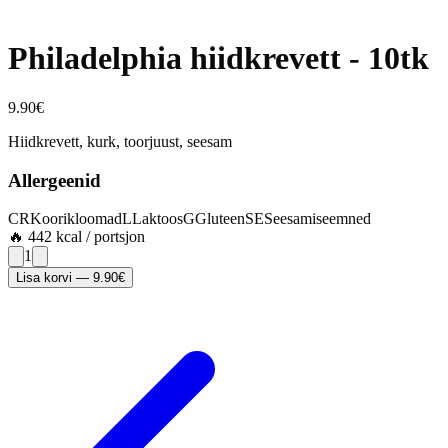
Philadelphia hiidkrevett - 10tk
9.90
€
Hiidkrevett, kurk, toorjuust, seesam
Allergeenid
CR
Koorikloomad
L
Laktoos
G
Gluteen
SE
Seesamiseemned
🔥
442
kcal / portsjon
1
Lisa korvi
—
9.90
€