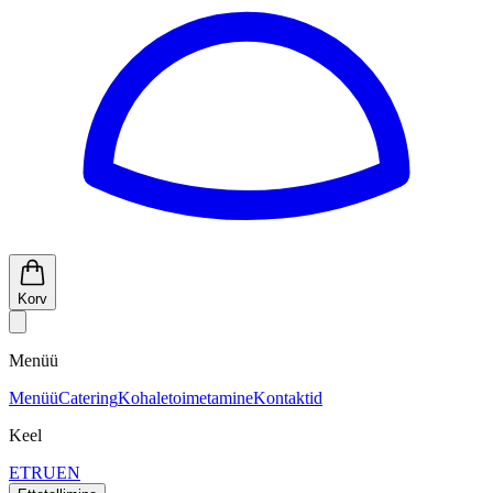
Korv
Menüü
Menüü
Catering
Kohaletoimetamine
Kontaktid
Keel
ET
RU
EN