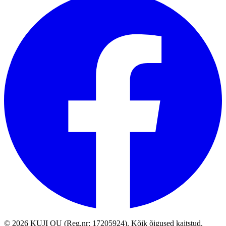
©
2026
KUJI OU (Reg.nr: 17205924).
Kõik õigused kaitstud
.