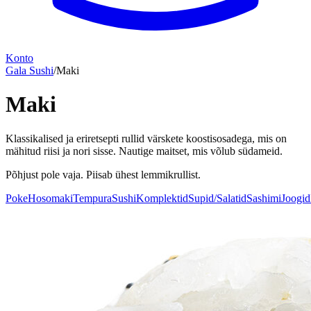
Konto
Gala Sushi
/
Maki
Maki
Klassikalised ja eriretsepti rullid värskete koostisosadega, mis on
mähitud riisi ja nori sisse. Nautige maitset, mis võlub südameid.
Põhjust pole vaja. Piisab ühest lemmikrullist.
Poke
Hosomaki
Tempura
Sushi
Komplektid
Supid/Salatid
Sashimi
Joogid