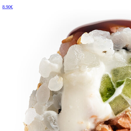
8.90
€