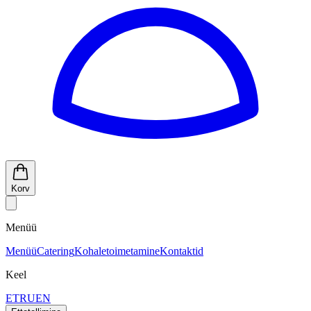
Korv
Menüü
Menüü
Catering
Kohaletoimetamine
Kontaktid
Keel
ET
RU
EN