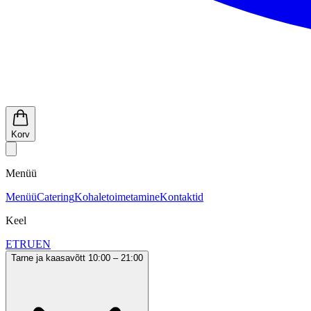
Korv
Menüü
Menüü
Catering
Kohaletoimetamine
Kontaktid
Keel
ET
RU
EN
Tarne ja kaasavõtt 10:00 – 21:00