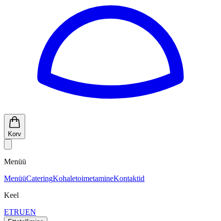
Korv
Menüü
Menüü
Catering
Kohaletoimetamine
Kontaktid
Keel
ET
RU
EN