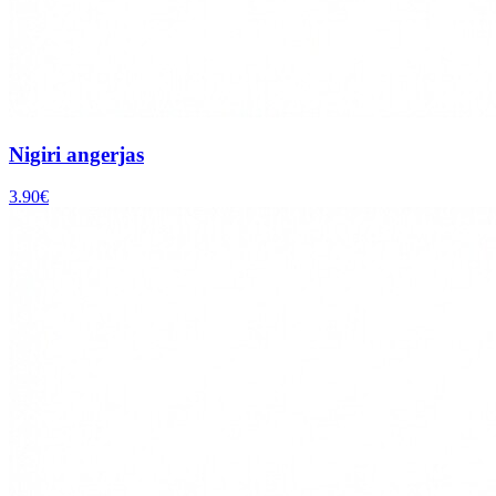
Nigiri angerjas
3.90
€