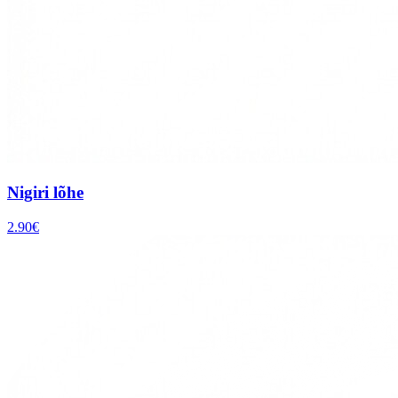
Nigiri lõhe
2.90
€