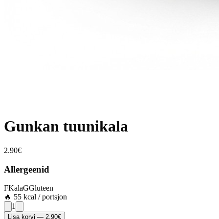
Gunkan tuunikala
2.90
€
Allergeenid
F
Kala
G
Gluteen
🔥
55
kcal / portsjon
1
Lisa korvi
—
2.90
€