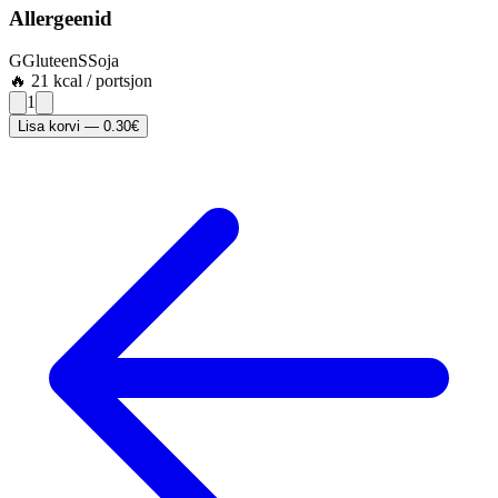
Allergeenid
G
Gluteen
S
Soja
🔥
21
kcal / portsjon
1
Lisa korvi
—
0.30
€