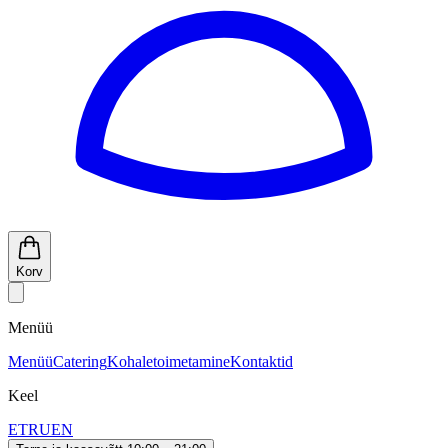
Korv
Menüü
Menüü
Catering
Kohaletoimetamine
Kontaktid
Keel
ET
RU
EN