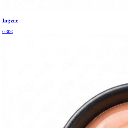
Ingver
0.30
€