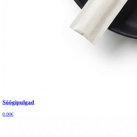
Söögipulgad
0.00
€